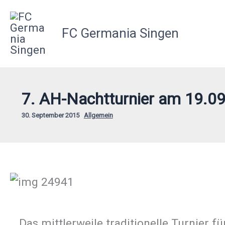
Zum
Inhalt
FC Germania Singen
springen
7. AH-Nachtturnier am 19.0
30. September 2015
Allgemein
Das mittlerweile traditionelle Turnier f