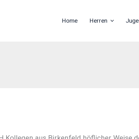
Home
Herren
Juge
H Kollegen aus Birkenfeld höflicher Weise d