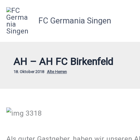
Zum
Inhalt
FC Germania Singen
springen
AH – AH FC Birkenfeld
18. Oktober 2018
Alte Herren
Als guter Gastgeber, haben wir unseren A