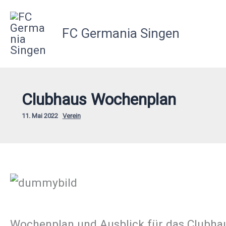
Zum
Inhalt
FC Germania Singen
springen
Clubhaus Wochenplan
11. Mai 2022
Verein
Wochenplan und Ausblick für das Clubhau