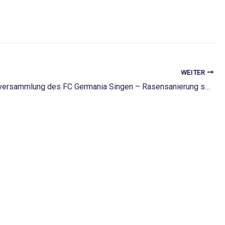
WEITER
Mitgliederversammlung des FC Germania Singen – Rasensanierung soll den FC Germania zukunftsfähig machen!