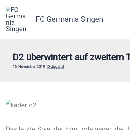
Zum
Inhalt
FC Germania Singen
springen
D2 überwintert auf zweitem T
16. November 2019
D-Jugend
Das letzte Spiel der Hinrunde gegen die 