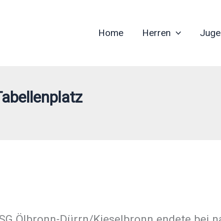
Home
Herren
Juge
abellenplatz
JSG Ölbronn-Dürrn/Kieselbronn endete bei 