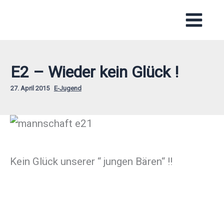
Zum
Inhalt
springen
E2 – Wieder kein Glück !
27. April 2015
E-Jugend
Kein Glück unserer “ jungen Bären“ !!