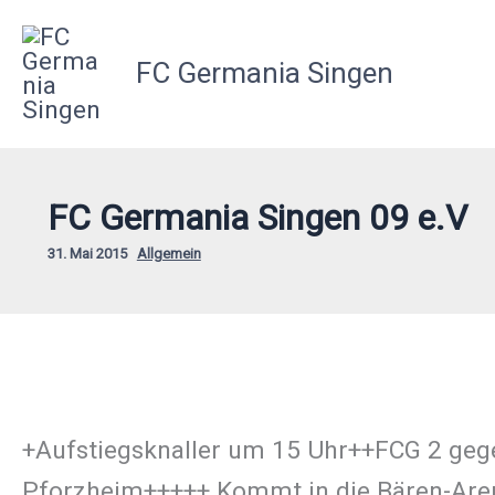
Zum
Inhalt
FC Germania Singen
springen
FC Germania Singen 09 e.V
31. Mai 2015
Allgemein
+Aufstiegsknaller um 15 Uhr++FCG 2 geg
Pforzheim+++++ Kommt in die Bären-Aren