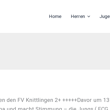
Home
Herren
Juge
en den FV Knittlingen 2+ +++++Davor um 13
a und macht Stimmung – die Jungs ( FCG 2