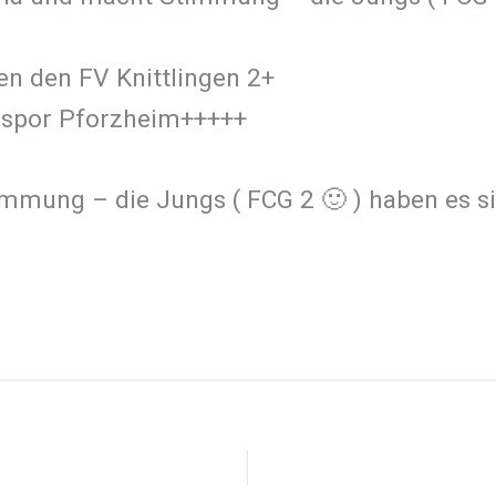
n den FV Knittlingen 2+
ispor Pforzheim+++++
mung – die Jungs ( FCG 2 🙂 ) haben es sic