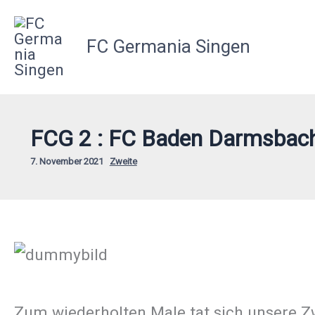
Zum
Inhalt
FC Germania Singen
springen
FCG 2 : FC Baden Darmsbach 
7. November 2021
Zweite
Zum wiederholten Male tat sich unsere Z