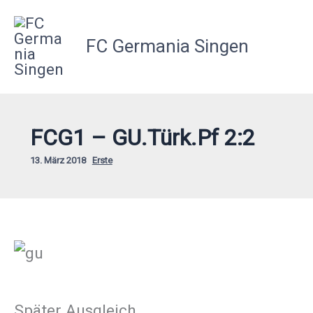
Zum
Inhalt
FC Germania Singen
springen
FCG1 – GU.Türk.Pf 2:2
13. März 2018
Erste
Später Ausgleich