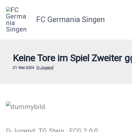
Zum
Inhalt
FC Germania Singen
springen
Keine Tore im Spiel Zweiter gg
21. Mai 2024
D-Jugend
D-Jugend: TG Stein : FCG 2 0:0